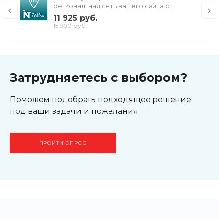
1. Покупаете решение на Маркетплейс.
региональная сеть вашего сайта с
продвижением в поисковиках
2. Заполняете форму по ссылке.
11 925 руб.
15 900 руб.
3. Получаете модуль в подарок.
Затрудняетесь с выбором?
Динамическая панель -
Поможем подобрать подходящее решение
целая вселенная
под ваши задачи и пожелания
настроек дизайна
ПРОЙТИ ОПРОС
Меняйте
дизайн, отображение
компонентов
и цветовую схему сайта
в два
клика