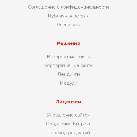
Соглашение о конфиденциальности
Публичная оферта
Реквизиты
Решения
Интернет-магазины
Корпоративные сайты
Лендинги
Модули
Продающая главная
Лицензии
страница
Управление сайтом
Продление Битрикс
Создайте главную страницу
в формате
Переход редакций
лендинга
, и покупатель не захочет с нее