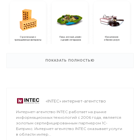
ПОКАЗАТЬ ПОЛНОСТЬЮ
«INTEC» интернет-агентство
Интернет-агентство INTEC работает на рынке
информационных технологий с 2006 года, является
INTEC UniBOX
(ИНТЕК Юнибокс) – первый
золотым сертифицированным партнером 1С-
Битрикс. Интернет-агентство INTEC оказывает услуги
конструктор многостраничного
в области интер...
лендинга и интернет-