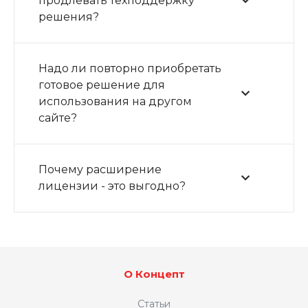
Максимальная
продлевать техподдержку
решения?
скорость загрузки
Надо ли повторно приобретать
С каждой лишней секундой загрузки сайта
готовое решение для
вы теряете потенциальных
клиентов.
использования на другом
Но с
INTEC.UniBOX
этого больше не
сайте?
случится!
Почему расширение
лицензии - это выгодно?
О Концепт
Статьи