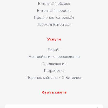
уходить. Ведь именно
Битрикс24 облако
на лендингах, по статистике, дольше
Битрикс24 коробка
задерживаются посетители. Именно
Продление Битрикс24
формат лендинга стимулирует
Переход Битрикс24
к взаимодействию со страницей - а это
отлично
влияет на конверсию и
поисковое продвижение
.
Услуги
Дизайн
Настройка и сопровождение
Продвижение
Привлекательный
Разработка
Перенос сайта на «1С-Битрикс»
центральный баннер
Карта сайта