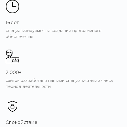
16 лет
специализируемся на создании программного
обеспечения
2 000+
Примеры работ
сайтов разработано нашими специалистами за весь
период деятельности
Более
1000 успешных проектов
разработаны на INTEC.UniBOX
Спокойствие