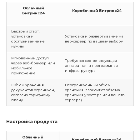
Облачный
Коробочный Битрикс24
Битрикс24
Быстрый старт,
установка и
Установка и развертывание на
обслуживание не
веб-сервер по вашему выбору
нужны
Мгновенный доступ
Требуется соответствующая
через веб-браузер или
аппаратная и программная
мобильное
инфраструктура
приложение
Объем хранения
Неограниченный объем
документов ограничен,
хранения (зависит от объема
согласно тарифному
хранения у хостера или вашего
плану
сервера)
Настройка продукта
Облачный
Коробочный Битрикс24