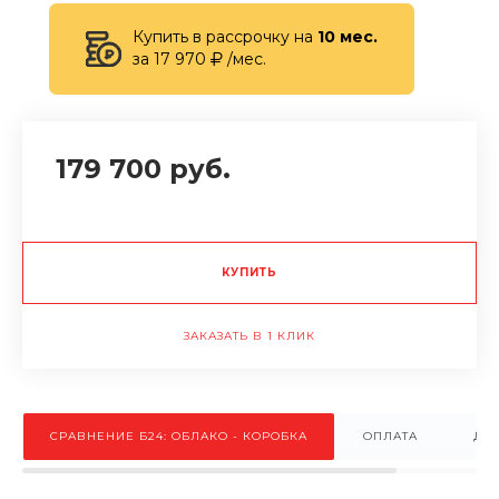
Купить в рассрочку на
10 мес.
за 17 970
/мес.
179 700 руб.
КУПИТЬ
ЗАКАЗАТЬ В 1 КЛИК
СРАВНЕНИЕ Б24: ОБЛАКО - КОРОБКА
ОПЛАТА
ДО