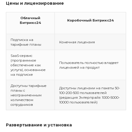
Цены и лицензирование
Облачный
Коробочный Битрикс24
Битрикс24
Подписка на
Конечная лицензия
тарифные планы
SaaS-сервис
(программное
Пользователь полностью владеет
обеспечение как
лицензией на продукт
услуга), основанное
на подписке
Доступны тарифные
Доступны лицензии на пакеты 50-
планы с
100-200-500 пользователей
неограниченным
(редакция Энтерпрайз: 1000-5000-
количеством
10000 пользователей)
сотрудников
Развертывание и установка