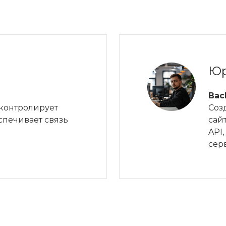
Юр
Bac
 контролирует
Соз
спечивает связь
сай
API
сер