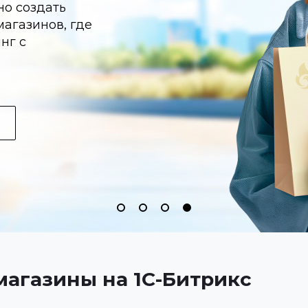
о создать
агазинов, где
нг с
магазины на 1C-Битрикс