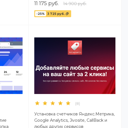
11 175 руб.
14 900 руб.
-25%
3 725 руб.
(8)
я
Установка счетчиков Яндекс.Метрика,
тие
Google Analytics, Jivosite, CallBack и
нопка
любых других сервисов