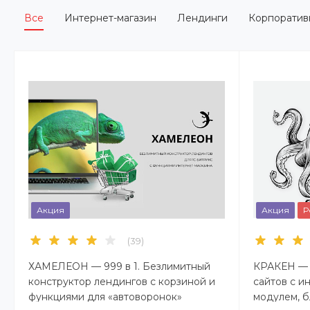
Все
Интернет-магазин
Лендинги
Корпоратив
Акция
Акция
Р
(39)
ХАМЕЛЕОН — 999 в 1. Безлимитный
КРАКЕН — 
конструктор лендингов с корзиной и
сайтов с и
функциями для «автоворонок»
модулем, б