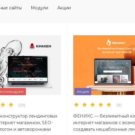
ные сайты
Модули
Акции
екомендуем
Акция
(26)
(8)
конструктор лендинговых
ФЕНИКС — безлимитный ко
нтернет-магазином, SEO-
интернет-магазинов с возм
логом и автоворонками
создавать нешаблонные ле