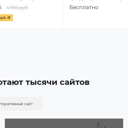
«Наверх»
.
Бесплатно
4 900 руб.
руб.
отают тысячи сайтов
поративный сайт