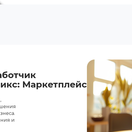
аботчик
рикс: Маркетплейс
,
ешения
знеса.
ания и