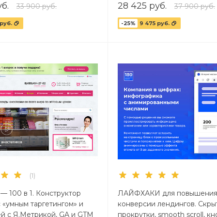
б.
28 425 руб.
33 900 руб.
37 900 руб.
 руб.
-25%
9 475 руб.
(1)
 100 в 1. Конструктор
ЛАЙФХАКИ для повышени
 «умным таргетингом» и
конверсии лендингов. Скры
й с Я.Метрикой, GA и GTM
прокрутки, smooth scroll, к